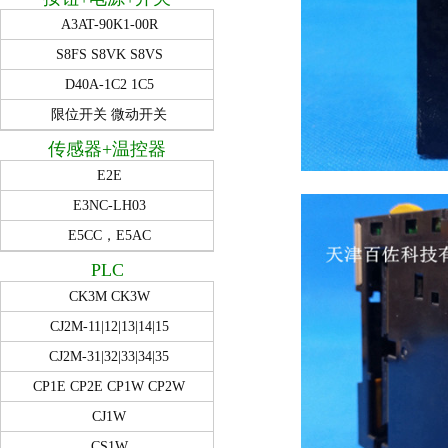
A3AT-90K1-00R
S8FS S8VK S8VS
D40A-1C2 1C5
限位开关 微动开关
传感器+温控器
E2E
E3NC-LH03
E5CC，E5AC
PLC
CK3M CK3W
CJ2M-11|12|13|14|15
CJ2M-31|32|33|34|35
CP1E CP2E CP1W CP2W
CJ1W
CS1W