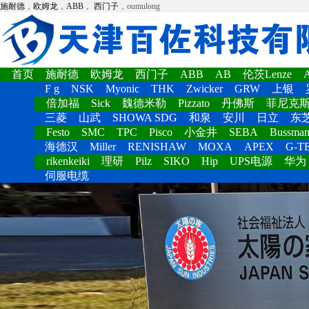
施耐德
，
欧姆龙
，
ABB
，
西门子
，oumulong
首页
施耐德
欧姆龙
西门子
ABB
AB
伦茨Lenze
F g
NSK
Myonic
THK
Zwicker
GRW
上银
倍加福
Sick
魏德米勒
Pizzato
丹佛斯
菲尼克
三菱
山武
SHOWA SDG
和泉
安川
日立
东
Festo
SMC
TPC
Pisco
小金井
SEBA
Bussma
海德汉
Miller
RENISHAW
MOXA
APEX
G-T
rikenkeiki
理研
Pilz
SIKO
Hip
UPS电源
华为
伺服电缆