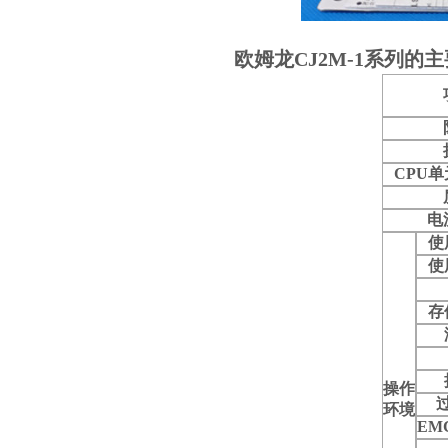
欧姆龙CJ2M-1系列的
CPU
电
使
使
存
操作
环境
EM