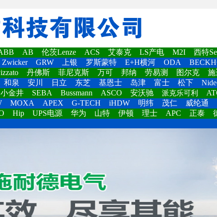
ABB
AB
伦茨Lenze
ACS
艾泰克
LS产电
M2I
西特Set
Zwicker
GRW
上银
罗斯蒙特
E+H横河
ODA
BECKH
izzato
丹佛斯
菲尼克斯
万可
邦纳
劳易测
图尔克
施
和泉
安川
日立
东芝
基恩士
岛津
富士
松下
Nide
小金井
SEBA
Bussmann
ASCO
安沃驰
AT
派克乐可利
W
MOXA
APEX
G-TECH
iHDW
明纬
茂仁
威纶通
O
Hip
UPS电源
华为
山特
伊顿
理士
APC
正泰