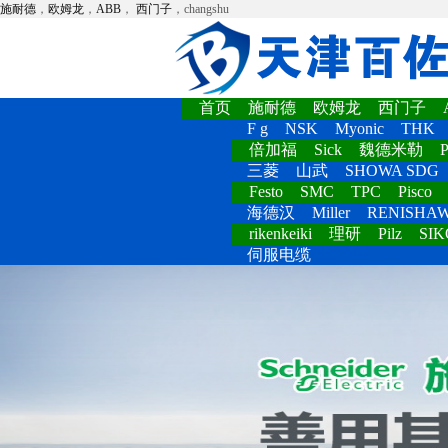
施耐德
，
欧姆龙
，
ABB
，
西门子
，changshu
首页
施耐德
欧姆龙
西门子
F g
NSK
Myonic
THK
倍加福
Sick
魏德米勒
P
三菱
山武
SHOWA SDG
Festo
SMC
TPC
Pisco
海德汉
Miller
RENISHA
rikenkeiki
理研
Pilz
SIK
伺服电缆