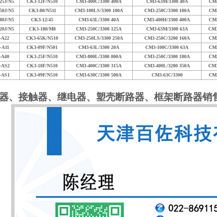
25J/N5
CK3-12F/N510
CM3-400C/3300 400A
CM3-63M/3300 40A
CM3
50J/N5
CK3-80/N511
CM3-100LS/3300 100A
CM3-250C/3300 100A
CM3
80J/N5
CK3-12/45
CM3-63L/3300 40A
CM3-400H/3300 400A
CM3
20J/N5
CK3-180/M8
CM3-250C/3300 125A
CM3-63M/3300 63A
CM3
-A22
CK3-65K/N510
CM3-250LS/3300 250A
CM3-250C/3200 160A
CM3
-A11
CK3-09F/N501
CM3-63L/3300 20A
CM3-100C/3300 63A
CM3
-A40
CK3-25F/N510
CM3-800L/3300 800A
CM3-250C/3300 180A
CM3
-AS2
CK3-18F/N510
CM3-400C/3300 315A
CM3-400L/3200 350A
CM3
-AS1
CK3-09F/N510
CM3-630C/3300 500A
CM3-63C/3300
CM3
器、接触器、继电器、塑壳断路器、框架断路器销