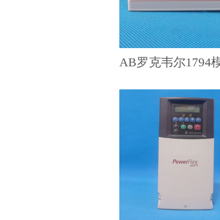
AB罗克韦尔1794