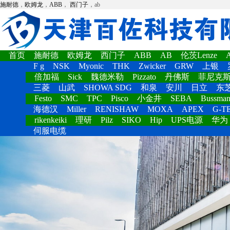
施耐德
，
欧姆龙
，
ABB
，
西门子
，ab
首页
施耐德
欧姆龙
西门子
ABB
AB
伦茨Lenze
F g
NSK
Myonic
THK
Zwicker
GRW
上银
倍加福
Sick
魏德米勒
Pizzato
丹佛斯
菲尼克
三菱
山武
SHOWA SDG
和泉
安川
日立
东
Festo
SMC
TPC
Pisco
小金井
SEBA
Bussma
海德汉
Miller
RENISHAW
MOXA
APEX
G-T
rikenkeiki
理研
Pilz
SIKO
Hip
UPS电源
华为
伺服电缆