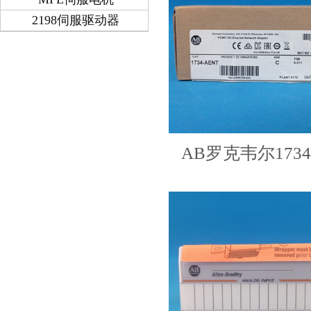
2198伺服驱动器
AB罗克韦尔173