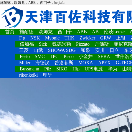
施耐德
，
欧姆龙
，
ABB
，
西门子
，beijiafu
首页
施耐德
欧姆龙
西门子
ABB
AB
伦茨Lenze
F g
NSK
Myonic
THK
Zwicker
GRW
上银
倍加福
Sick
魏德米勒
Pizzato
丹佛斯
菲尼克
三菱
山武
SHOWA SDG
和泉
安川
日立
东
Festo
SMC
TPC
Pisco
小金井
SEBA
世伟洛
Miller
海德汉
普洛菲斯
MOXA
APEX
G-TEC
Bussmann
Pilz
SIKO
Hip
UPS电源
华为
山特
rikenkeiki
理研