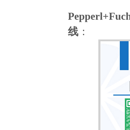
Pepperl
线
：