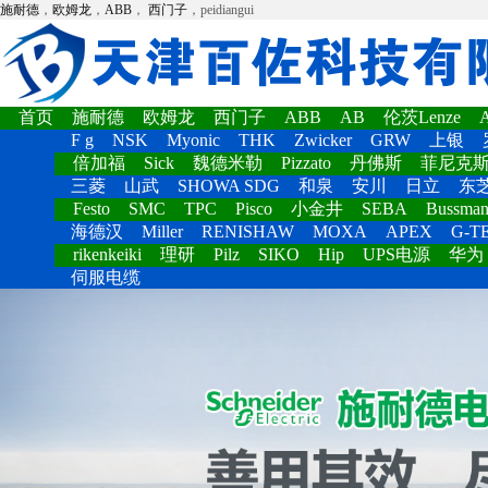
施耐德
，
欧姆龙
，
ABB
，
西门子
，peidiangui
首页
施耐德
欧姆龙
西门子
ABB
AB
伦茨Lenze
F g
NSK
Myonic
THK
Zwicker
GRW
上银
倍加福
Sick
魏德米勒
Pizzato
丹佛斯
菲尼克
三菱
山武
SHOWA SDG
和泉
安川
日立
东
Festo
SMC
TPC
Pisco
小金井
SEBA
Bussma
海德汉
Miller
RENISHAW
MOXA
APEX
G-T
rikenkeiki
理研
Pilz
SIKO
Hip
UPS电源
华为
伺服电缆